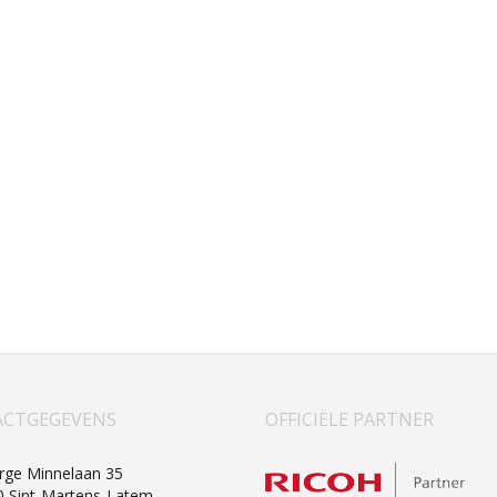
CTGEGEVENS
OFFICIËLE PARTNER
rge Minnelaan 35
0 Sint-Martens-Latem