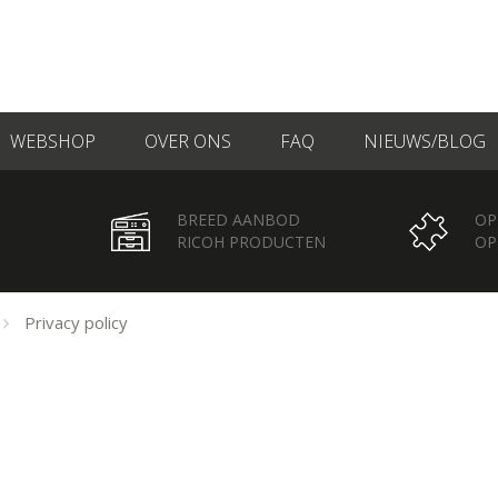
WEBSHOP
OVER ONS
FAQ
NIEUWS/BLOG
BREED AANBOD
OP
RICOH PRODUCTEN
OP
Privacy policy