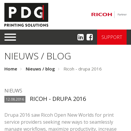
SUPPORT
NIEUWS / BLOG
Home
Nieuws / blog
Ricoh - drupa 2016
NIEUWS
RICOH - DRUPA 2016
12.08.2016
Drupa 2016 saw Ricoh Open New Worlds for print
service providers seeking new ways to seamlessly
manage workflows, maximize productivity, increase