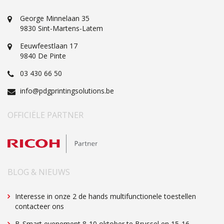
George Minnelaan 35
9830 Sint-Martens-Latem
Eeuwfeestlaan 17
9840
De Pinte
03 430 66 50
info@pdgprintingsolutions.be
OFFICIËLE PARTNER
BLOG & NIEUWS
Interesse in onze 2 de hands multifunctionele toestellen
contacteer ons
B-Smart evenement 8-10 oktober te Brussel en 15-16